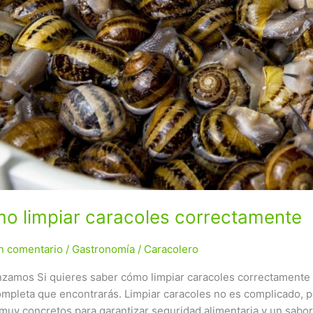
o limpiar caracoles correctamente
n comentario
/
Gastronomía
/
Caracolero
amos Si quieres saber cómo limpiar caracoles correctamente an
mpleta que encontrarás. Limpiar caracoles no es complicado, p
muy concretos para garantizar seguridad alimentaria y un sabor