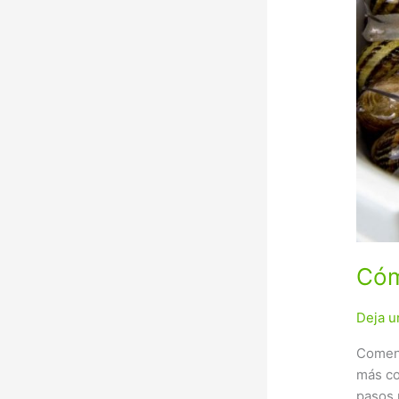
Cóm
Deja u
Comenz
más co
pasos 