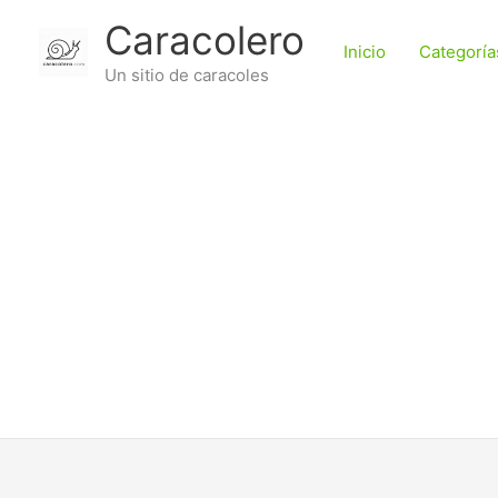
Ir
Caracolero
al
Inicio
Categoría
contenido
Un sitio de caracoles