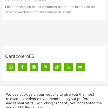
Los comentarios de los visitantes puede que los revise un
servicio de detección automática de spam.
CaracoleroES
We use cookies on our website to give you the most
relevant experience by remembering your preferences
Política de afiliados y privacidad
and repeat visits. By clicking “Accept”, you consent to the
use of ALL the cookies.